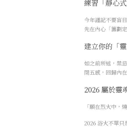
練習「靜心式
今年謹記不要盲
先在內心「籌劃
建立你的「靈
如之前所述，禁
閉五感，回歸內
2026 屬於
「願在烈火中，
2026 浴火不