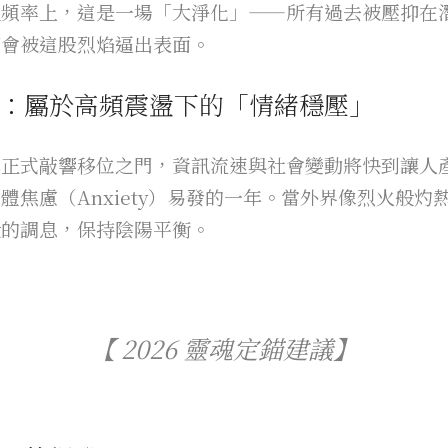
性頻率上，這是一場「大淨化」——所有過去被壓抑在
都會被這股烈焰逼出表面。
：屬於高頻震盪下的「情緒穩壓」
年正式敲響移位之門，資訊流速與社會變動將快到讓人
體焦慮（Anxiety）易發的一年。當外界像烈火般灼
般的調息，保持陰陽平衡。
【 2026 靈魂定錨建議】