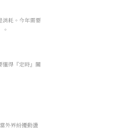
是消耗。今年需要
」。
要懂得『定時』關
。當外界紛擾動盪