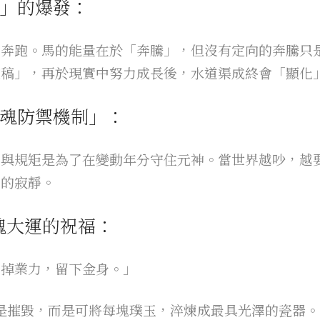
」的爆發：
目奔跑。馬的能量在於「奔騰」，但沒有定向的奔騰只
定稿」，再於現實中努力成長後，水道渠成終會「顯化
魂防禦機制」：
忌與規矩是為了在變動年分守住元神。當世界越吵，越
在的寂靜。
靈魂大運的祝福：
燒掉業力，留下金身。」
單只是摧毀，而是可將每塊璞玉，淬煉成最具光澤的瓷器