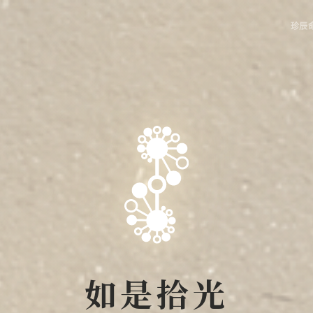
珍辰
如是拾光