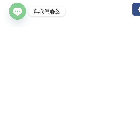
與我們聯絡
Open
chaty
PREVIOUS POST
當世界安靜下來：走後 24 小時，家屬最容易遺
忘的 3 件事