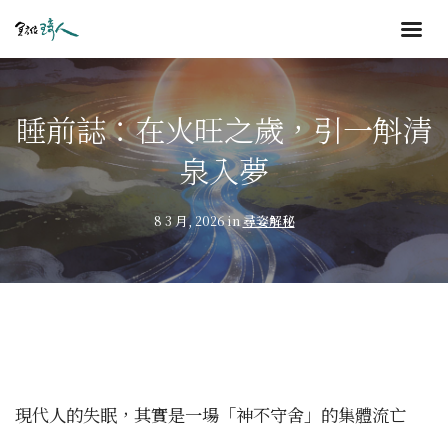
睡前誌：在火旺之歲，引一斛清
泉入夢
8 3 月, 2026 in
尋姿解秘
現代人的失眠，其實是一場「神不守舍」的集體流亡