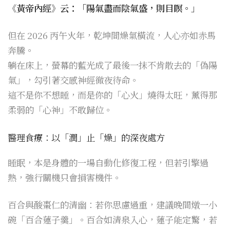
《黃帝內經》云：「陽氣盡而陰氣盛，則目瞑。」
但在 2026 丙午火年，乾坤間燥氣橫流，人心亦如赤馬
奔騰。
躺在床上，螢幕的藍光成了最後一抹不肯散去的「偽陽
氣」，勾引著交感神經徹夜待命。
這不是你不想睡，而是你的「心火」燒得太旺，薰得那
柔弱的「心神」不敢歸位。
醫理食療：以「潤」止「燥」的深夜處方
睡眠，本是身體的一場自動化修復工程，但若引擎過
熱，強行關機只會損害機件。
百合與酸棗仁的清幽：若你思慮過重，建議晚間燉一小
碗「百合蓮子羹」。百合如清泉入心，蓮子能定驚，若