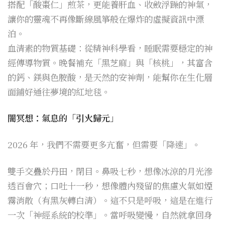
搭配「酸棗仁」煎茶，更能養肝血、收斂浮躁的神氣，
讓你的靈魂不再像斷線風箏般在爆炸的虛擬資訊中漂
泊。
血清素的物質基礎：從精神科學看，睡眠需要穩定的神
經傳導物質。晚餐補充「黑芝麻」與「核桃」，其富含
的鈣、鎂與色胺酸，是天然的安神劑，能幫你在生化層
面鋪好通往夢境的紅地毯。
闇冥想：氣息的「引火歸元」
2026 年，我們不需要更多亢奮，但需要「降速」。
雙手交疊於丹田，閉目。鼻吸七秒，想像冰涼的月光滲
透百會穴；口吐十一秒，想像體內殘留的焦慮火氣如煙
霧消散（有黑灰轉白清）。這不只是呼吸，這是在進行
一次「神經系統的校準」。當呼吸變慢，自然就拿回身