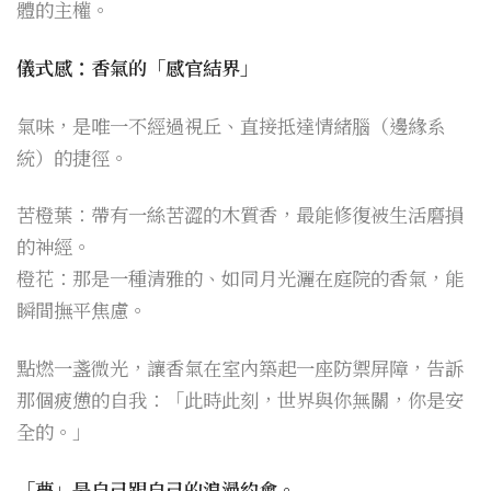
體的主權。
儀式感：香氣的「感官結界」
氣味，是唯一不經過視丘、直接抵達情緒腦（邊緣系
統）的捷徑。
苦橙葉：帶有一絲苦澀的木質香，最能修復被生活磨損
的神經。
橙花：那是一種清雅的、如同月光灑在庭院的香氣，能
瞬間撫平焦慮。
點燃一盞微光，讓香氣在室內築起一座防禦屏障，告訴
那個疲憊的自我：「此時此刻，世界與你無關，你是安
全的。」
「夢」是自己跟自己的浪漫約會。