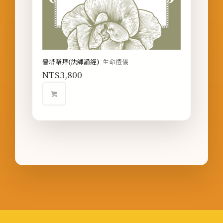
晉塔祭拜(法師誦經)
生命禮儀
NT$
3,800