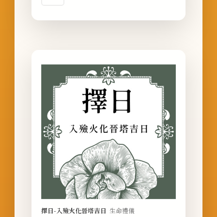
擇日-入殮火化晉塔吉日
生命禮儀