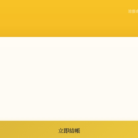
珍辰
立即結帳